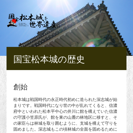
国宝松本城の歴史
創始
松本城は戦国時代の永正時代初めに造られた深志城が始
まりです。戦国時代になり世の中が乱れてくると、信濃
府中といわれた松本平中心の井川に館を構えていた信濃
の守護小笠原氏が、館を東の山麓の林地区に移すと、そ
の家臣らは林城を取り囲むように、支城を構えて守りを
固めました。深志城もこの頃林城の全面を固めるために