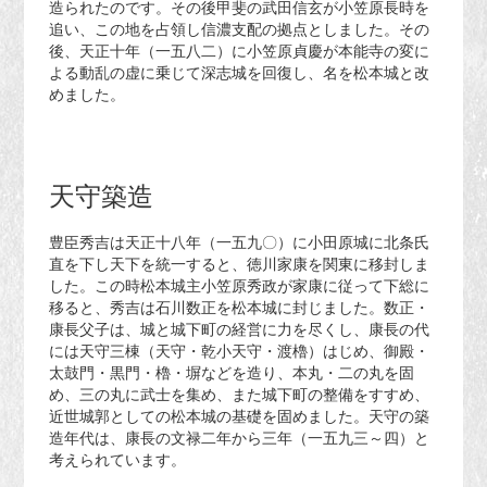
造られたのです。その後甲斐の武田信玄が小笠原長時を
追い、この地を占領し信濃支配の拠点としました。その
後、天正十年（一五八二）に小笠原貞慶が本能寺の変に
よる動乱の虚に乗じて深志城を回復し、名を松本城と改
めました。
天守築造
豊臣秀吉は天正十八年（一五九〇）に小田原城に北条氏
直を下し天下を統一すると、徳川家康を関東に移封しま
した。この時松本城主小笠原秀政が家康に従って下総に
移ると、秀吉は石川数正を松本城に封じました。数正・
康長父子は、城と城下町の経営に力を尽くし、康長の代
には天守三棟（天守・乾小天守・渡櫓）はじめ、御殿・
太鼓門・黒門・櫓・塀などを造り、本丸・二の丸を固
め、三の丸に武士を集め、また城下町の整備をすすめ、
近世城郭としての松本城の基礎を固めました。天守の築
造年代は、康長の文禄二年から三年（一五九三～四）と
考えられています。