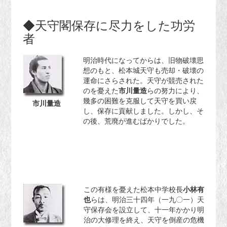
◆天守閣保存に尽力をした功労
者
明治時代になってからは、旧物破壊思
想のもと、松本城天守も売却・破壊の
運命にさらされた。天守が競売された
のを憂えた
市川量造
らの努力により、
幾多の困難を克服して天守を買い戻
市川量造
し、保存に貢献しました。しかし、そ
の後、荒廃が進むばかりでした。
この有様を憂えた松本中学校長
小林有
也
らは、明治三十四年（一九〇一）天
守保存会を設立して、十一年かかり明
治の大修理を終え、天守を倒産の危機