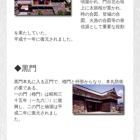
頃築かれ、門台北石垣
上に太鼓桜が置かれ、
時の合図、登城の合
図、火急の合図等の発
信源として重要な役割
を果たしていた。
平成十一年に復元されました。
◆黒門
黒門本丸に入る正門で、櫓門と枡形からなり、本丸防衛
の要である。
一の門（櫓門）は昭和三
十五年（一九六〇）に復
興し、二の門と袖塀は平
成二年に復元されまし
た。