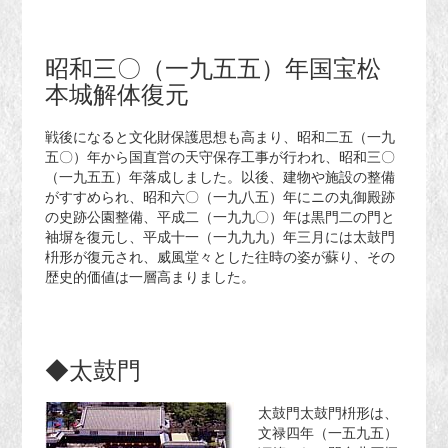
昭和三〇（一九五五）年国宝松
本城解体復元
戦後になると文化財保護思想も高まり、昭和二五（一九
五〇）年から国直営の天守保存工事が行われ、昭和三〇
（一九五五）年落成しました。以後、建物や施設の整備
がすすめられ、昭和六〇（一九八五）年にニの丸御殿跡
の史跡公園整備、平成二（一九九〇）年は黒門二の門と
袖塀を復元し、平成十一（一九九九）年三月には太鼓門
枡形が復元され、威風堂々とした往時の姿が蘇り、その
歴史的価値は一層高まりました。
◆太鼓門
太鼓門太鼓門枡形は、
文禄四年（一五九五）