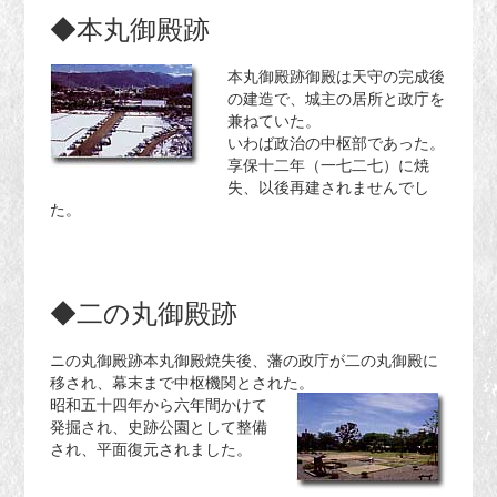
◆本丸御殿跡
本丸御殿跡御殿は天守の完成後
の建造で、城主の居所と政庁を
兼ねていた。
いわば政治の中枢部であった。
享保十二年（一七二七）に焼
失、以後再建されませんでし
た。
◆二の丸御殿跡
ニの丸御殿跡本丸御殿焼失後、藩の政庁が二の丸御殿に
移され、幕末まで中枢機関とされた。
昭和五十四年から六年間かけて
発掘され、史跡公園として整備
され、平面復元されました。