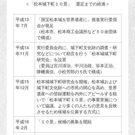
＜「松本城下町１０景」 選定までの経過＞
平成13
「国宝松本城を世界遺産に」推進実行委員
年 7月
会が発足
（松本市、松本商工会議所など５０余団体
で構成）
平成14
実行委員会内に、城下町文化財の調査・研
年11月
究などについて助言を行う「松本城城下町
研究会」を設置
（委員は宮川清治、中川治雄、笹本正治、
降幡廣信、小松芳郎の５氏で構成）
平成15
松本城城下町研究会を開催。松本城および
年12月
城下町文化財への市民の関心を高め、世界
遺産への登録運動を内外にアピールする狙
いで「松本城下町１０景」の事業実施につ
いて協議。より多くの人たちの意見を反映
させるため候補を公募する方式に
平成16
「１０景」候補の募集を開始
年 2月