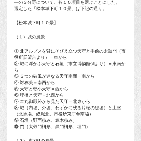
―の３分野について、各１０項目を選ぶことにした。
選定した「松本城下町１０景」は下記の通り。
【松本城下町１０景】
（１）城の風景
① 北アルプスを背にそびえ立つ天守と手前の太鼓門（市
役所展望台より）＝東から
② 堀に浮かぶ天守と石垣（市立博物館側より）＝東南か
ら
③ ３つの破風が連なる天守南面＝南から
④ 対称美＝南西から
⑤ 天守と乾小天守＝西から
⑥ 埋橋と天守＝北西から
⑦ 本丸御殿跡から見た天守＝北東から
⑧ 堀（内堀、外堀、わずかに残る片端の総堀）と土塁
（北馬場、総堀北、市役所東庁舎南脇）
⑨ 石垣（野面積み、算木積み）
⑩ 門（太鼓門枡形、黒門枡形、埋門）
（２）城下町の風景