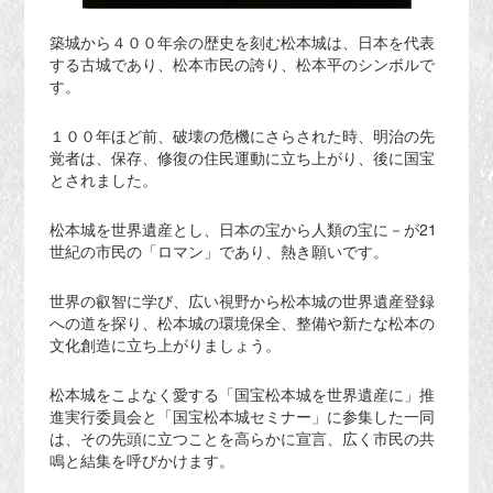
築城から４００年余の歴史を刻む松本城は、日本を代表
する古城であり、松本市民の誇り、松本平のシンボルで
す。
１００年ほど前、破壊の危機にさらされた時、明治の先
覚者は、保存、修復の住民運動に立ち上がり、後に国宝
とされました。
松本城を世界遺産とし、日本の宝から人類の宝に－が21
世紀の市民の「ロマン」であり、熱き願いです。
世界の叡智に学び、広い視野から松本城の世界遺産登録
への道を探り、松本城の環境保全、整備や新たな松本の
文化創造に立ち上がりましょう。
松本城をこよなく愛する「国宝松本城を世界遺産に」推
進実行委員会と「国宝松本城セミナー」に参集した一同
は、その先頭に立つことを高らかに宣言、広く市民の共
鳴と結集を呼びかけます。