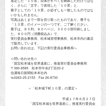
選定した「１０景」自体がすべてを網羅したわけではな
く、さらに「文字」で表現した「１０景」と、
冊子としての「１０景」が必ずしも一致したものではな
いかもしれません。
写真はあくまで一部を切り取ったものであり、冊子も
「１０景」のイメージの一つです。ご了解ください。
冊子は、Ｂ５判、８０ページ。３０００部印刷しまし
た。８００円（消費税込み）で、
実行委員会事務局、松本城管理事務所、松本市内の書店
で販売しています。
お問い合わせは、下記の実行委員会事務局へ
☆問い合わせ先☆
「国宝松本城を世界遺産に」推進実行委員会事務局
〒390-8585 松本市中央2丁目20-2
信濃毎日新聞松本本社内
℡0263-25-2153 Fax 26-8730
＜「松本城下町１０景」の選定＞
平成１７年６月２７日
「国宝松本城を世界遺産に」推進実行委員会