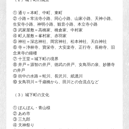
① 通り＝本町、中町、東町
② 小路＝常法寺小路、同心小路、山家小路、天神小路、
生安寺小路、神明小路、観音小路、本立寺小路
③ 武家屋敷＝高橋家、橋倉家、中村家
④ 町人屋敷＝峯村家、赤羽家
⑤ 神社＝深志神社、岡宮神社、松本神社、天白神社
⑥ 寺＝浄林寺、寶栄寺、大安楽寺、正行寺、長称寺、旧
念来寺の鐘楼
⑦ 十王堂＝城下町の境界
⑧ 井戸＝源智の井戸、徳武の井戸、女鳥羽の泉、妙勝寺
の井戸
⑨ 街中の水路＝蛇川、長沢川、紙漉川
⑩ 女鳥羽川＝千歳橋から、田川との合流点など
（３）城下町の文化
① ぼんぼん・青山様
② あめ市
③ 三九郎
④ 天神祭り