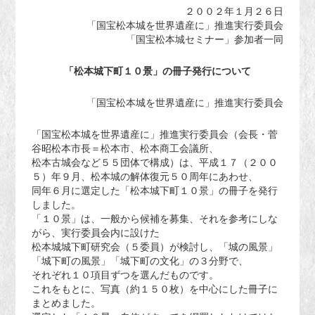
２００２年１月２６日
「国宝松本城を世界遺産に」推進実行委員会
「国宝松本城セミナー」参加者一同
「松本城下町１０景」の冊子発行について
「国宝松本城を世界遺産に」推進実行委員会
「国宝松本城を世界遺産に」推進実行委員会（会長・菅
谷昭松本市長＝松本市、松本商工会議所、
松本古城会など５５団体で構成）は、平成１７（２００
５）年９月、松本城の解体復元５０周年にあわせ、
同年６月に選定した「松本城下町１０景」の冊子を発行
しました。
「１０景」は、一般から候補を募集、それを参考にしな
がら、実行委員会内に設けた
松本城城下町研究会（５委員）が検討し、「城の風景」
「城下町の風景」「城下町の文化」の３分野で、
それぞれ１０項目ずつを選んだものです。
これをもとに、写真（約１５０枚）を中心にした冊子に
まとめました。