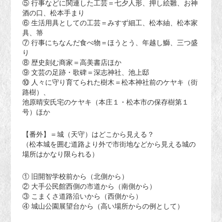
⑤ 行事などに関連した工芸＝七夕人形、押し絵雛、お神
酒の口、松本手まり
⑥ 生活用具としての工芸＝みすず細工、松本紬、松本家
具、箒
⑦ 行事にちなんだ食べ物＝ほうとう、年越し鰤、三つ盛
り
⑧ 歴史刻む商家＝高美書店ほか
⑨ 文芸の足跡・歌碑＝深志神社、池上邸
⑩ 人々に守り育てられた樹木＝松本神社前のケヤキ（街
路樹）、
池原晴安氏宅のケヤキ（本庄１・松本市の保存樹第１
号）ほか
【番外】＝城（天守）はどこから見える？
（松本城を囲む道路より外で市街地などから見える城の
場所はかなり限られる）
① 旧開智学校前から（北側から）
② 大手公民館西側の市道から（南側から）
③ こまくさ道路沿いから（西側から）
④ 城山公園展望台から（高い場所からの例として）