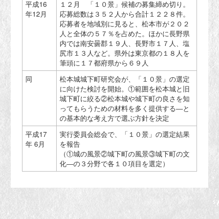
平成16
１２月 「１０景」候補の募集締め切り。
年12月
応募総数は３５２人から合計１２２８件。
応募者を地域別に見ると、松本市が２０２
人と全体の５７％を占めた。ほかに長野県
内では南安曇郡１９人、長野市１７人、塩
尻市１３人など。県外は東京都の１８人を
筆頭に１７都府県から６９人
同
松本城城下町研究会が、「１０景」の選定
に向けた検討を開始。①範囲を松本城と旧
城下町に絞る②松本城や城下町の良さを知
ってもらうための材料を多く提供する―と
の基本的な考え方で選ぶ方針を決定
平成17
実行委員会総会で、「１０景」の選定結果
年 6月
を報告
（①城の風景②城下町の風景③城下町の文
化―の３分野で各１０項目を選定）