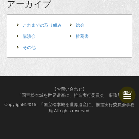
アーカイブ
これまでの取り組み
総会
講演会
推薦書
その他
【お問い合わせ】
「国宝松本城を世界遺産に」推進実行委員会 事務局
Copyright©2015- 「国宝松本城を世界遺産に」推進実行委員会事務
局.All rights reserved.