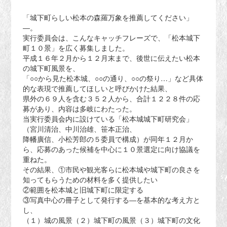
「城下町らしい松本の森羅万象を推薦してください」
―。
実行委員会は、こんなキャッチフレーズで、「松本城下
町１０景」を広く募集しました。
平成１６年２月から１２月末まで、後世に伝えたい松本
の城下町風景を、
「○○から見た松本城、○○の通り、○○の祭り…」など具体
的な表現で推薦してほしいと呼びかけた結果、
県外の６９人を含む３５２人から、合計１２２８件の応
募があり、内容は多岐にわたった。
当実行委員会内に設けている「松本城城下町研究会」
（宮川清治、中川治雄、笹本正治、
降幡廣信、小松芳郎の５委員で構成）が同年１２月か
ら、応募のあった候補を中心に１０景選定に向け協議を
重ねた。
その結果、①市民や観光客らに松本城や城下町の良さを
知ってもらうための材料を多く提供したい
②範囲を松本城と旧城下町に限定する
③写真中心の冊子として発行する―を基本的な考え方と
し、
（１）城の風景（２）城下町の風景（３）城下町の文化