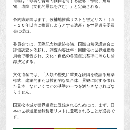
遺産は「顕著な普遍的価値を有する記念工作物、建造
物、遺跡（文化的景観を含む）」と定義される。
条約締結国はまず、候補地推薦リストと暫定リスト（５
～１０年以内に推薦しようとする遺産）を世界遺産委員
会に提出。
委員会では、国際記念物遺跡会議、国際自然保護連合に
評価調査を依頼し、調査内容は年１回開催の世界遺産委
員会で報告され、文化・自然の各遺産別基準に照らし登
録決定する。
文化遺産では、「人類の歴史に重要な段階を物語る建築
様式、建築的または技術的な集合体、景観に関する優れ
た見本」などいくつかの基準の一つを満たさなければな
りません。
国宝松本城が世界遺産に登録されるためには、まず、日
本の世界遺産登録暫定リストに登載されることが必要で
す。