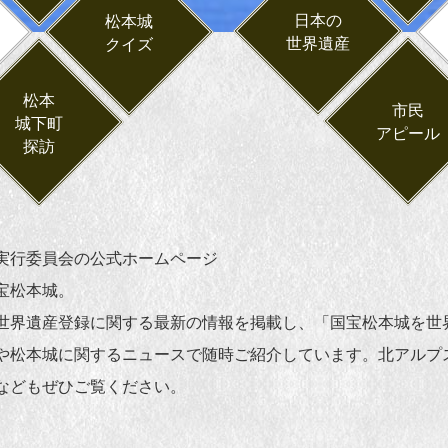
日本の
松本城
世界遺産
クイズ
松本
市民
城下町
アピール
探訪
実行委員会の公式ホームページ
宝松本城。
世界遺産登録に関する最新の情報を掲載し、「国宝松本城を世
や松本城に関するニュースで随時ご紹介しています。北アルプ
などもぜひご覧ください。