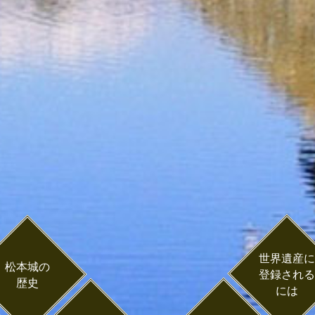
世界遺産に
松本城の
登録される
歴史
には