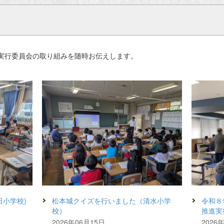
実行委員会の取り組みを随時お伝えします。
田小学校)
松本城クイズを行いました（清水小学
令和８
校）
推進実
2026年06月15日
2026