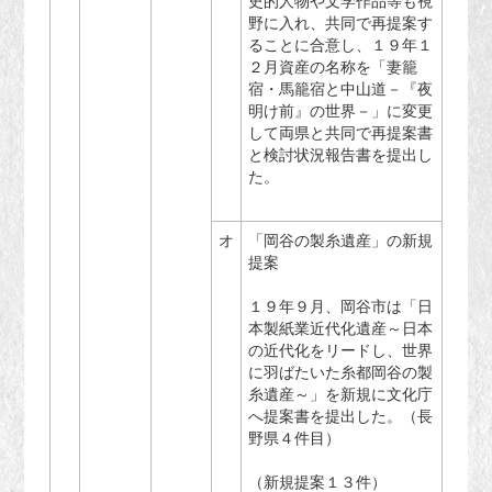
史的人物や文学作品等も視
野に入れ、共同で再提案す
ることに合意し、１９年１
２月資産の名称を「妻籠
宿・馬籠宿と中山道－『夜
明け前』の世界－」に変更
して両県と共同で再提案書
と検討状況報告書を提出し
た。
オ
「岡谷の製糸遺産」の新規
提案
１９年９月、岡谷市は「日
本製紙業近代化遺産～日本
の近代化をリードし、世界
に羽ばたいた糸都岡谷の製
糸遺産～」を新規に文化庁
へ提案書を提出した。（長
野県４件目）
（新規提案１３件）