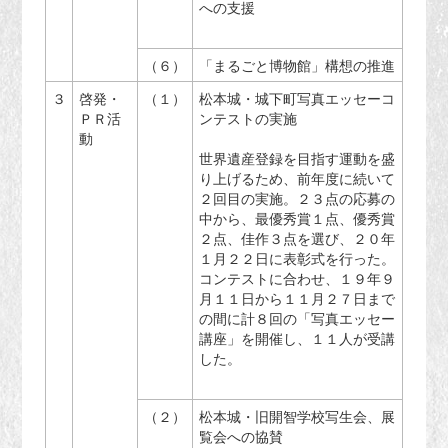
への支援
（６）
「まるごと博物館」構想の推進
３
啓発・
（１）
松本城・城下町写真エッセーコ
ＰＲ活
ンテストの実施
動
世界遺産登録を目指す運動を盛
り上げるため、前年度に続いて
２回目の実施。２３点の応募の
中から、最優秀賞１点、優秀賞
２点、佳作３点を選び、２０年
１月２２日に表彰式を行った。
コンテストに合わせ、１９年９
月１１日から１１月２７日まで
の間に計８回の「写真エッセー
講座」を開催し、１１人が受講
した。
（２）
松本城・旧開智学校写生会、展
覧会への協賛