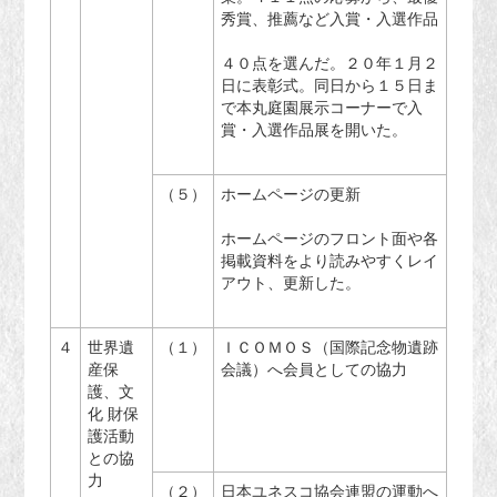
秀賞、推薦など入賞・入選作品
４０点を選んだ。２０年１月２
日に表彰式。同日から１５日ま
で本丸庭園展示コーナーで入
賞・入選作品展を開いた。
（５）
ホームページの更新
ホームページのフロント面や各
掲載資料をより読みやすくレイ
アウト、更新した。
４
世界遺
（１）
ＩＣＯＭＯＳ（国際記念物遺跡
産保
会議）へ会員としての協力
護、文
化 財保
護活動
との協
力
（２）
日本ユネスコ協会連盟の運動へ