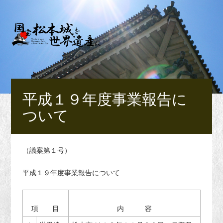
平成１９年度事業報告に
ついて
（議案第１号）
平成１９年度事業報告について
項 目
内 容