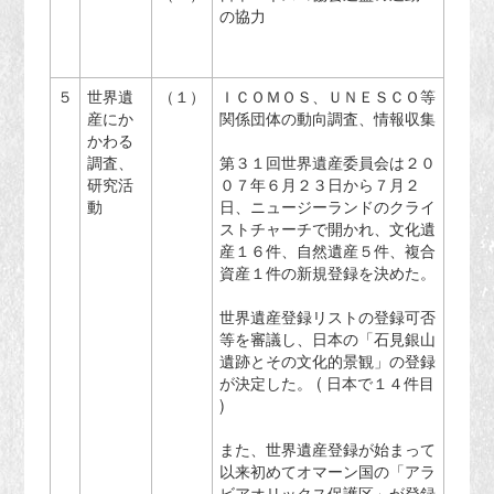
の協力
５
世界遺
（１）
ＩＣＯＭＯＳ、ＵＮＥＳＣＯ等
産にか
関係団体の動向調査、情報収集
かわる
調査、
第３１回世界遺産委員会は２０
研究活
０７年６月２３日から７月２
動
日、ニュージーランドのクライ
ストチャーチで開かれ、文化遺
産１６件、自然遺産５件、複合
資産１件の新規登録を決めた。
世界遺産登録リストの登録可否
等を審議し、日本の「石見銀山
遺跡とその文化的景観」の登録
が決定した。 ( 日本で１４件目
)
また、世界遺産登録が始まって
以来初めてオマーン国の「アラ
ビアオリックス保護区」が登録