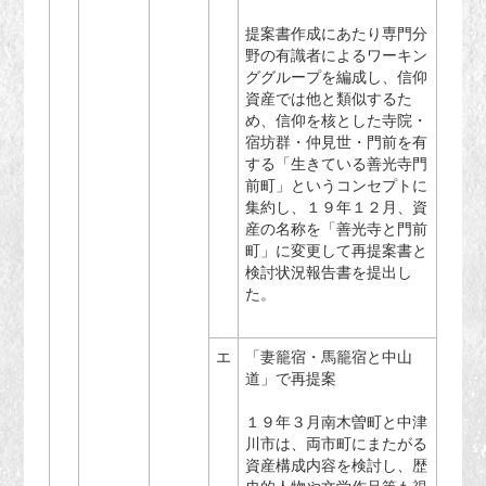
提案書作成にあたり専門分
野の有識者によるワーキン
ググループを編成し、信仰
資産では他と類似するた
め、信仰を核とした寺院・
宿坊群・仲見世・門前を有
する「生きている善光寺門
前町」というコンセプトに
集約し、１９年１２月、資
産の名称を「善光寺と門前
町」に変更して再提案書と
検討状況報告書を提出し
た。
エ
「妻籠宿・馬籠宿と中山
道」で再提案
１９年３月南木曽町と中津
川市は、両市町にまたがる
資産構成内容を検討し、歴