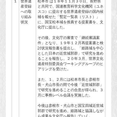
１
世界遺
松本市 は１８年１１月３０日、長野県
産登録
と共同で、国連教育科学文化機関（ユネ
への取
スコ）に提出する世界遺産登録の国内候
り組み
補を載せた「暫定一覧表（リスト）」
状況
に、国宝松本城を推薦する提案書を、文
化庁に提出した。
その後、文化庁の審査で「継続審議案
件」となり、１９年１２月再提案書と検
討状況報告書を提出し、「姫路城を中心
とした日本の近世城郭群」で研究を進め
ることを報告し、２０年３月、世界文化
遺産特別委員会ワーキンググループのヒ
アリングを受けた。
また、１、２月には松本市長と彦根市
長・犬山市長の間で今後「近世城郭群」
で研究を進めることの合意が得られ、３
月に事務レベル会議を実施した。
今後は彦根市・犬山市と国宝四城近世城
郭群で研究を進め、姫路城と協議しなが
ら成果を文化庁へ報告していく。