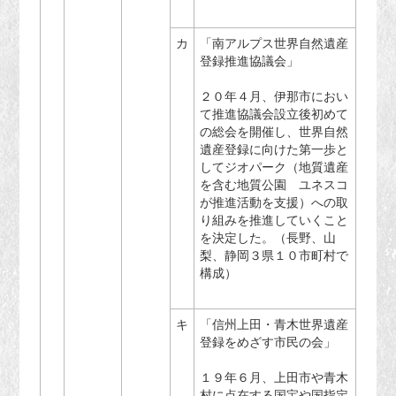
カ
「南アルプス世界自然遺産
登録推進協議会」
２０年４月、伊那市におい
て推進協議会設立後初めて
の総会を開催し、世界自然
遺産登録に向けた第一歩と
してジオパーク（地質遺産
を含む地質公園 ユネスコ
が推進活動を支援）への取
り組みを推進していくこと
を決定した。（長野、山
梨、静岡３県１０市町村で
構成）
キ
「信州上田・青木世界遺産
登録をめざす市民の会」
１９年６月、上田市や青木
村に点在する国宝や国指定