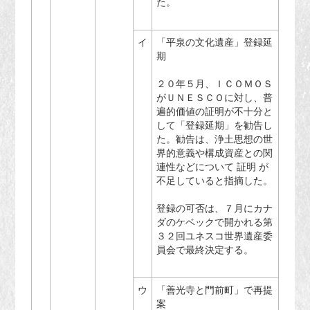
た。
イ
「平泉の文化遺産」登録延
期
２０年５月、ＩＣＯＭＯＳ
がＵＮＥＳＣＯに対し、普
遍的価値の証明が不十分と
して「登録延期」を勧告し
た。勧告は、浄土思想の世
界的意義や構成資産との関
連性などについて 証明 が
不足していると指摘した。
登録の可否は、７月にカナ
ダのケベックで開かれる第
３２回ユネスコ世界遺産委
員会で最終決定する。
ウ
「善光寺と門前町」で再提
案