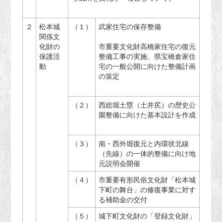
２
松本城
（１）
武家住宅の保存整備
関係文
化財の
市重要文化財高橋家住宅の復元
保護活
整備工事の実施、県宝橋倉家住
動
宅の一般公開に向けた整備計画
の策定
（２）
西総堀土塁（土井尻）の歴史公
園整備に向けた基本設計を作成
（３）
南・西外堀復元と内環状北線
（先線）の一体的整備に向け地
元説明会開催
（４）
市重要有形民俗文化財「松本城
下町の舞台」の修復事業に対す
る補助金の交付
（５）
城下町文化財の「登録文化財」