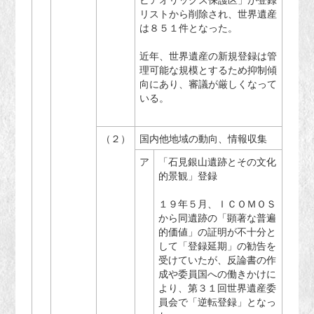
リストから削除され、世界遺産
は８５１件となった。
近年、世界遺産の新規登録は管
理可能な規模とするため抑制傾
向にあり、審議が厳しくなって
いる。
（２）
国内他地域の動向、情報収集
ア
「石見銀山遺跡とその文化
的景観」登録
１９年５月、ＩＣＯＭＯＳ
から同遺跡の「顕著な普遍
的価値」の証明が不十分と
して「登録延期」の勧告を
受けていたが、反論書の作
成や委員国への働きかけに
より、第３１回世界遺産委
員会で「逆転登録」となっ