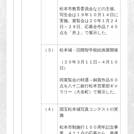
松本市教育委員会などの主催。
写生会は１９年１０月１４日に
実施。展覧会は２０年１月２４
日～２９日、応募全作品７４０
点を「井上」で展示した。
（３）
松本城・旧開智学校絵画展開催
（２０年３月１１日～４月１０
日）
同展覧会の特選～銅賞作品６０
点を八十二銀行松本営業部ギャ
ラリー（大名町）で展示した。
（４）
国宝松本城写真コンテストの実
施
松本市制施行１００周年記念事
業。４１１点の応募から、最優