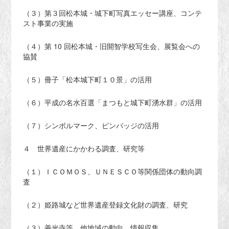
（３）第３回松本城・城下町写真エッセー講座、コンテ
スト事業の実施
（４）第 10 回松本城・旧開智学校写生会、展覧会への
協賛
（５）冊子「松本城下町１０景」の活用
（６）平成の名水百選「まつもと城下町湧水群」の活用
（７）シンボルマーク、ピンバッジの活用
４ 世界遺産にかかわる調査、研究等
（１）ＩＣＯＭＯＳ、ＵＮＥＳＣＯ等関係団体の動向調
査
（２）姫路城など世界遺産登録文化財の調査、研究
（３）善光寺等、他地域の動向、情報収集