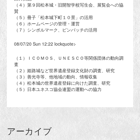
（４）第９回松本城・旧開智学校写生会、展覧会への協
賛
（５）冊子「松本城下町１０景」の活用
（６）ホームページの管理・運営
（７）シンボルマーク、ピンバッチの活用
08/07/20 Sun 12:22 lockquote>
（１）ＩＣＯＭＯＳ、ＵＮＥＳＣＯ等関係団体の動向調
査
（２）姫路城など世界遺産登録文化財の調査、研究
（３）善光寺等、他地域の動向、情報収集
（４）松本城の世界遺産登録に向けた調査、研究
（５）日本ユネスコ協会連盟の運動への協力
アーカイブ