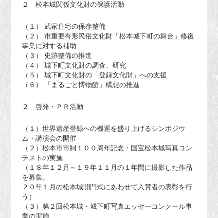
２ 松本城関係文化財の保護活動
（１） 武家住宅の保存整備
（２） 市重要有形民俗文化財「松本城下町の舞台」修復
事業に対する補助
（３） 史跡整備の推進
（４） 城下町文化財の調査、研究
（５） 城下町文化財の「登録文化財」への支援
（６） 「まるごと博物館」構想の推進
２ 啓発・ＰＲ活動
（１）世界遺産登録への機運を盛り上げるシンポジウ
ム・講演会の開催
（２）松本市市制１００周年記念・国宝松本城写真コン
テストの実施
（１８年１２月～１９年１１月の１年間に撮影した作品
を募集。
２０年１月の松本城開門式にあわせて入賞者の表彰を行
う）
（３）第２回松本城・城下町写真エッセーコンクール事
業の実施