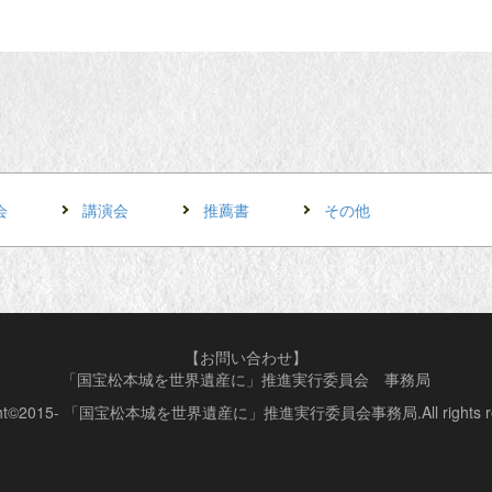
会
講演会
推薦書
その他
【お問い合わせ】
「国宝松本城を世界遺産に」推進実行委員会 事務局
ight©2015- 「国宝松本城を世界遺産に」推進実行委員会事務局.All rights res