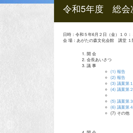
令和5年度 総会
日時：令和５年6月２日（金）１０：
会 場：あがたの森文化会館 講堂 １
開 会
会長あいさつ
議 事
(1) 報
(2) 報
(3) 議案
(4) 議案
監
(5) 議案
(6) 議案
(7) その他
閉 会