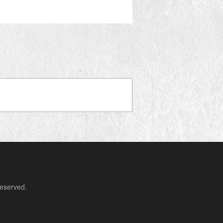
erved.