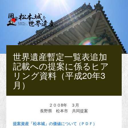
世界遺産暫定一覧表追加
記載への提案に係るヒア
リング資料（平成20年3
月）
２００8年 ３月
長野県 松本市 共同提案
提案資産「松本城」の価値について（ＰＤＦ）