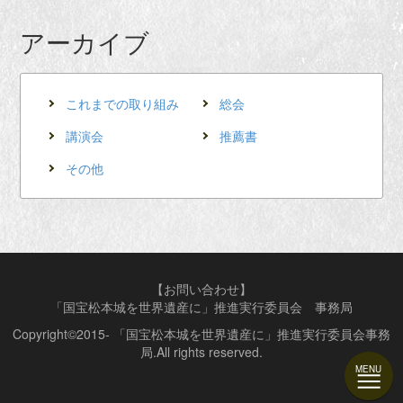
アーカイブ
これまでの取り組み
総会
講演会
推薦書
その他
【お問い合わせ】
「国宝松本城を世界遺産に」推進実行委員会 事務局
Copyright©2015- 「国宝松本城を世界遺産に」推進実行委員会事務
局.All rights reserved.