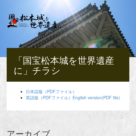
「国宝松本城を世界遺産
に」チラシ
日本語版（PDFファイル）
英語版（PDFファイル）English version(PDF file)
アーカイブ