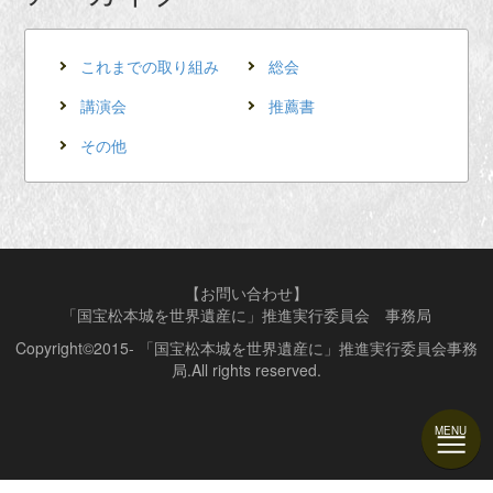
これまでの取り組み
総会
講演会
推薦書
その他
【お問い合わせ】
「国宝松本城を世界遺産に」推進実行委員会 事務局
Copyright©2015- 「国宝松本城を世界遺産に」推進実行委員会事務
局.All rights reserved.