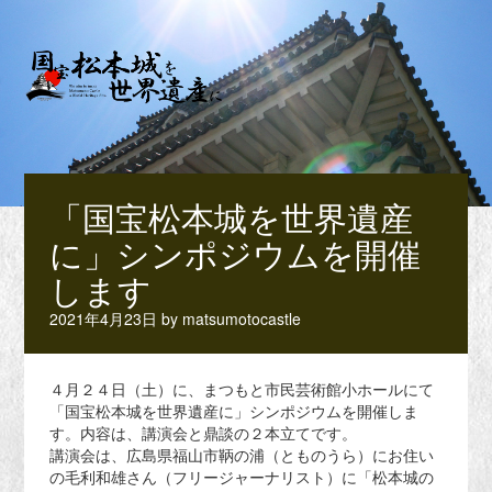
「国宝松本城を世界遺産
に」シンポジウムを開催
します
2021年4月23日
by
matsumotocastle
４月２４日（土）に、まつもと市民芸術館小ホールにて
「国宝松本城を世界遺産に」シンポジウムを開催しま
す。内容は、講演会と鼎談の２本立てです。
講演会は、広島県福山市鞆の浦（とものうら）にお住い
の毛利和雄さん（フリージャーナリスト）に「松本城の