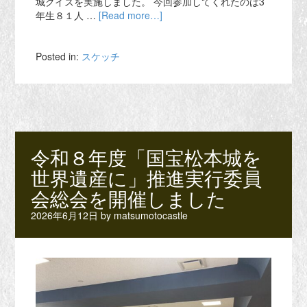
城クイズを実施しました。 今回参加してくれたのは3
年生８１人 …
[Read more…]
Posted in:
スケッチ
令和８年度「国宝松本城を
世界遺産に」推進実行委員
会総会を開催しました
2026年6月12日
by
matsumotocastle