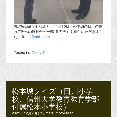
信濃毎日新聞社様より、11月10日「松本城の日」の紙
面広告への協賛金の一部15 万円）を寄付いただきまし
た。今 …
[Read more…]
Posted in:
スケッチ
松本城クイズ（田川小学
校、信州大学教育教育学部
付属松本小学校）
2025年12月23日
by
matsumotocastle