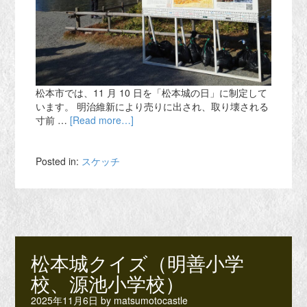
松本市では、11 月 10 日を「松本城の日」に制定して
います。 明治維新により売りに出され、取り壊される
寸前 …
[Read more…]
Posted in:
スケッチ
松本城クイズ（明善小学
校、源池小学校）
2025年11月6日
by
matsumotocastle