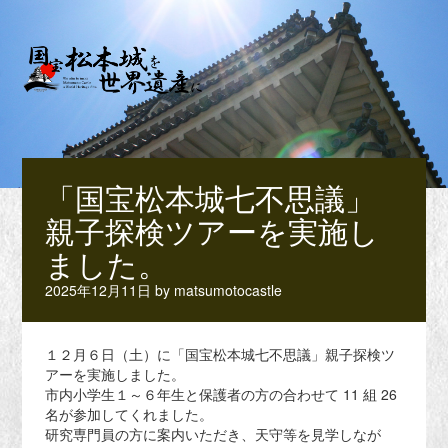
「国宝松本城七不思議」
親子探検ツアーを実施し
ました。
2025年12月11日
by
matsumotocastle
１２月６日（土）に「国宝松本城七不思議」親子探検ツ
アーを実施しました。
市内小学生１～６年生と保護者の方の合わせて 11 組 26
名が参加してくれました。
研究専門員の方に案内いただき、天守等を見学しなが