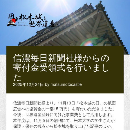
信濃毎日新聞社様からの
寄付金受領式を行いまし
た
2025年12月24日
by
matsumotocastle
信濃毎日新聞社様より、11月10日「松本城の日」の紙面
広告への協賛金の一部15 万円）を寄付いただきました。
今後、世界遺産登録に向けた事業費として活用します。
本年度は、11月 9日の朝刊にて、松本大学の学生さんが
保護・保存の観点から松本城を取り上げた記事のほか、