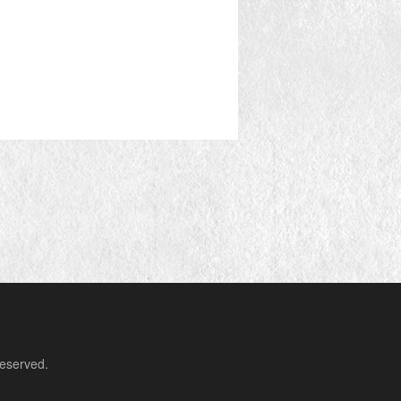
erved.