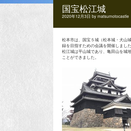
国宝松江城
2020年12月3日
by
matsumotocastle
松本市は、国宝５城（松本城・犬山
録を目指すための会議を開催しまし
松江城は平山城であり、亀田山を城
ことができました。