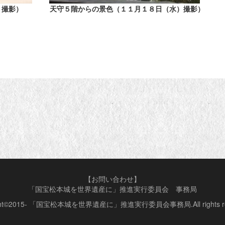
）撮影）
天守５階からの景色（１１月１８日（水）撮影）
【お問い合わせ】
「国宝松本城を世界遺産に」推進実行委員会 事務局
ight©2015- 「国宝松本城を世界遺産に」推進実行委員会事務局.All rights res