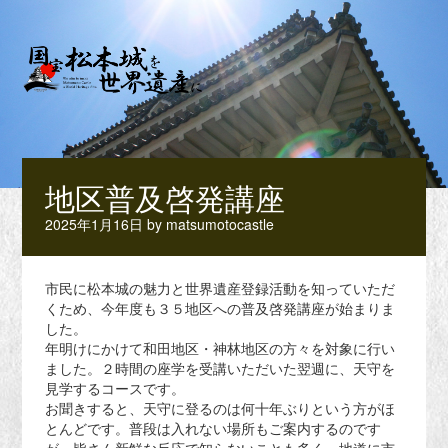
地区普及啓発講座
2025年1月16日
by
matsumotocastle
市民に松本城の魅力と世界遺産登録活動を知っていただ
くため、今年度も３５地区への普及啓発講座が始まりま
した。
年明けにかけて和田地区・神林地区の方々を対象に行い
ました。２時間の座学を受講いただいた翌週に、天守を
見学するコースです。
お聞きすると、天守に登るのは何十年ぶりという方がほ
とんどです。普段は入れない場所もご案内するのです