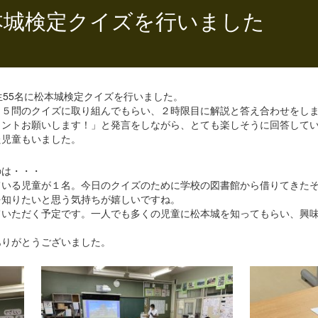
本城検定クイズを行いました
生55名に松本城検定クイズを行いました。
２５問のクイズに取り組んでもらい、２時限目に解説と答え合わせをし
ヒントお願いします！」と発言をしながら、とても楽しそうに回答して
た児童もいました。
のは・・・
ている児童が１名。今日のクイズのために学校の図書館から借りてきた
を知りたいと思う気持ちが嬉しいですね。
ていただく予定です。一人でも多くの児童に松本城を知ってもらい、興
ありがとうございました。