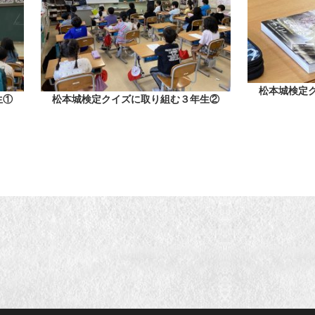
松本城検定
生①
松本城検定クイズに取り組む３年生②