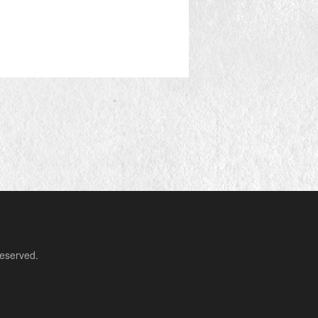
erved.