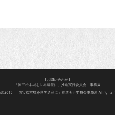
【お問い合わせ】
「国宝松本城を世界遺産に」推進実行委員会 事務局
ight©2015- 「国宝松本城を世界遺産に」推進実行委員会事務局.All rights res