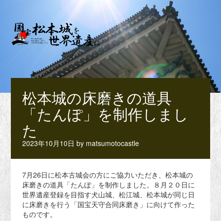
松本城の床磨きの道具
「たんぽ」を制作しまし
た
2023年10月10日
by
matsumotocastle
7月26日に松本古城会の方にご協力いただき、松本城の
床磨きの道具「たんぽ」を制作しました。８月２０日に
世界遺産登録を目指す犬山城、松江城、松本城が同じ日
に床磨きを行う「国宝天守合同床磨き」に向けて作った
ものです。