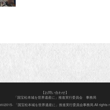
【お問い合わせ】
「国宝松本城を世界遺産に」推進実行委員会 事務局
ight©2015- 「国宝松本城を世界遺産に」推進実行委員会事務局.All rights res