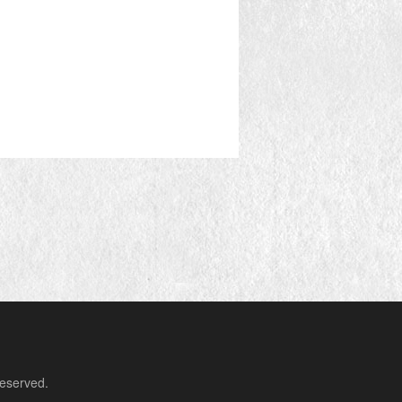
erved.