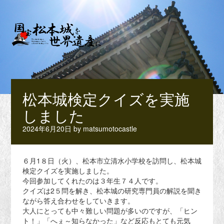
松本城検定クイズを実施
しました
2024年6月20日
by
matsumotocastle
６月1８日（火）、松本市立清水小学校を訪問し、松本城
検定クイズを実施しました。
今回参加してくれたのは３年生７４人です。
クイズは2５問を解き、松本城の研究専門員の解説を聞き
ながら答え合わせをしていきます。
大人にとっても中々難しい問題が多いのですが、「ヒン
ト！」「へぇ～知らなかった」など反応もとても元気