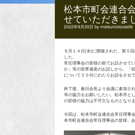
松本市町会連合
せていただきま
2022年9月20日
by
matsumotocastle
９月１４日(水)に開催された、第５
した。
常任理事会の皆様の前でお話させて
か」等の世界遺産のお話しから、「
について２０分にわたりお話をさせ
終了後、春日会長より会議に参加さ
等の協力をお願いしたい。松本市と
の皆様の協力は不可欠なものとなり
今回は、松本市町会連合会常任理事
本市町会連合会常任理事会の皆様、