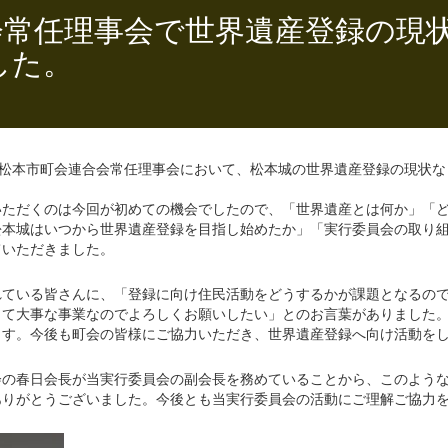
会常任理事会で世界遺産登録の現
した。
回松本市町会連合会常任理事会において、松本城の世界遺産登録の現状
いただくのは今回が初めての機会でしたので、「世界遺産とは何か」「
松本城はいつから世界遺産登録を目指し始めたか」「実行委員会の取り
ていただきました。
れている皆さんに、「登録に向け住民活動をどうするかが課題となるの
して大事な事業なのでよろしくお願いしたい」とのお言葉がありました
ます。今後も町会の皆様にご協力いただき、世界遺産登録へ向け活動を
会の春日会長が当実行委員会の副会長を務めていることから、このよう
ありがとうございました。今後とも当実行委員会の活動にご理解ご協力