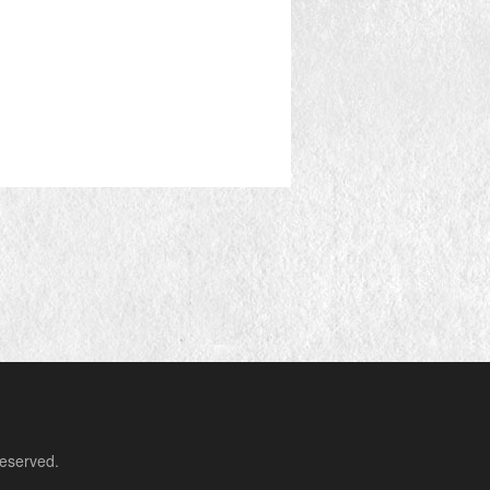
erved.