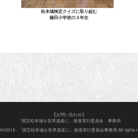
松本城検定クイズに取り組む
鎌田小学校の３年生
【お問い合わせ】
「国宝松本城を世界遺産に」推進実行委員会 事務局
ight©2015- 「国宝松本城を世界遺産に」推進実行委員会事務局.All rights res