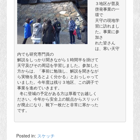
３地区が普及
啓発事業の一
環で

天守の現地学
習に訪れまし
た。事業に参
加さ

れた皆さん
は、寒い天守
内でも研究専門員の

解説をしっかり聞きながら１時間半を掛けて

天守及びその周辺を学習しました。参加した

方からは、「事前に勉強し、解説を聞きなが

ら実物を見るとよく分かる」とおっしゃって

いました。今年度は残り３地区、この調子で

事業を進めていきます。

 冬に登城の予定がある方は厚着でお越しく

ださい。今年から安全上の観点からスリッパ

が廃止になり、靴下一枚だと非常に寒かった

です。

Posted in:
スケッチ