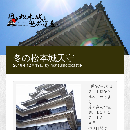
冬の松本城天守
2018年12月19日
by
matsumotocastle
 暖かかった１
２月上旬から
比べ、めっき
り

冷え込んだ先
週。１２月１
２、１３、１
４日

の３日間で、