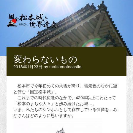
変わらないもの
2018年1月23日
by
matsumotocastle
松本市で今年初めての大雪が降り、雪景色のなかに凛
と佇む「国宝松本城」。
これまでの時代変遷のなかで、420年以上にわたって
「松本のまちや人々」と歩み続けたお城…。
いま、私たちのシンボルとして存在している価値を、み
なさんはどのように思いますか。