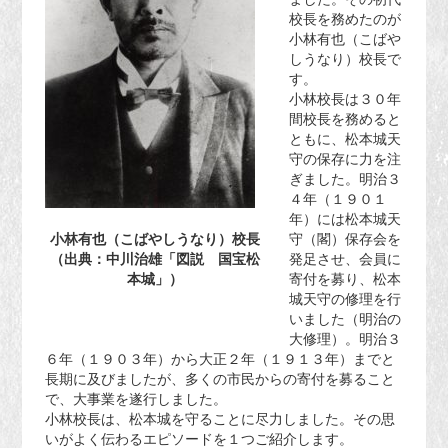
校長を務めたのが
小林有也（こばや
しうなり）校長で
す。
小林校長は３０年
間校長を務めると
ともに、松本城天
守の保存に力を注
ぎました。明治３
４年（１９０１
年）には松本城天
小林有也（こばやしうなり）校長
守（閣）保存会を
（出典：中川治雄「図説 国宝松
発足させ、会員に
本城」）
寄付を募り、松本
城天守の修理を行
いました（明治の
大修理）。明治３
６年（１９０３年）から大正２年（１９１３年）までと
長期に及びましたが、多くの市民からの寄付を募ること
で、大事業を遂行しました。
小林校長は、松本城を守ることに尽力しました。その思
いがよく伝わるエピソードを１つご紹介します。