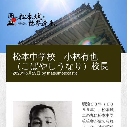
松本中学校 小林有也
（こばやしうなり）校長
2020年5月29日
by
matsumotocastle
明治１８年（１８
８５年）、松本城
二の丸に松本中学
校校舎が建てられ
ました。その初代