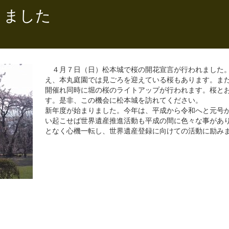
きました
４月７日（日）松本城で桜の開花宣言が行われました。
え、本丸庭園では見ごろを迎えている桜もあります。ま
開催れ同時に堀の桜のライトアップが行われます。桜と
す。是非、この機会に松本城を訪れてください。
新年度が始まりました。今年は、平成から令和へと元号
い起こせば世界遺産推進活動も平成の間に色々な事があ
となく心機一転し、世界遺産登録に向けての活動に励み