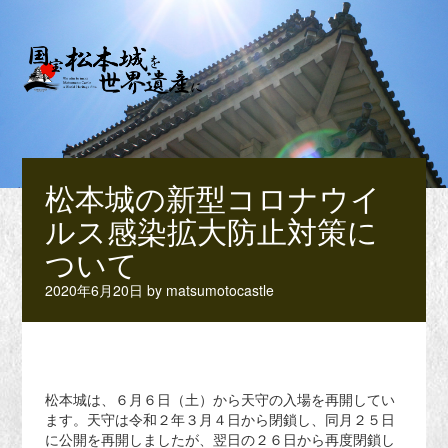
松本城の新型コロナウイ
ルス感染拡大防止対策に
ついて
2020年6月20日
by
matsumotocastle
松本城は、６月６日（土）から天守の入場を再開してい
ます。天守は令和２年３月４日から閉鎖し、同月２５日
に公開を再開しましたが、翌日の２６日から再度閉鎖し