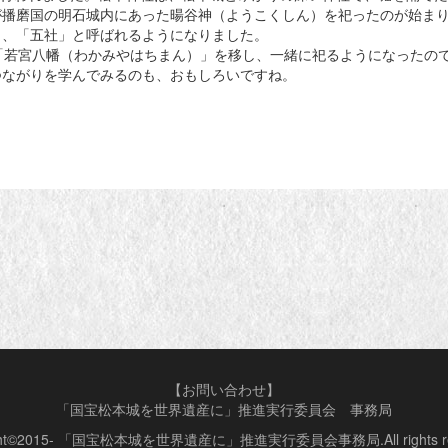
が播磨国の明石城内にあった暘谷神（ようこくしん）を祀ったのが始ま
し、「五社」と呼ばれるようになりました。
「若宮八幡（わかみやはちまん）」を移し、一緒に祀るようになったの
つながりを学んでみるのも、おもしろいですね。
【お問い合わせ】
「国宝松本城を世界遺産に」推進実行委員会 事務局
ight©2015- 「国宝松本城を世界遺産に」推進実行委員会事務局.All rights res