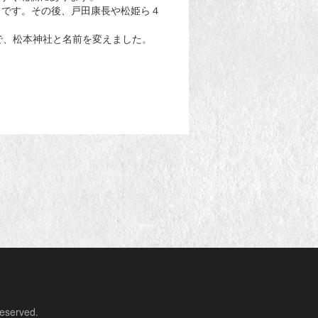
りです。その後、戸田康長や松姫ら４
で、松本神社と名前を変えました。
erved.