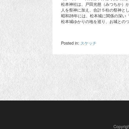
松本神社は、戸田光慈（みつちか）
人を祭神に加え、合計５柱の祭神と
昭和28年には、松本城に関係の深い
松本城ゆかりの地を巡り、お城との
Posted in:
スケッチ
Copyr