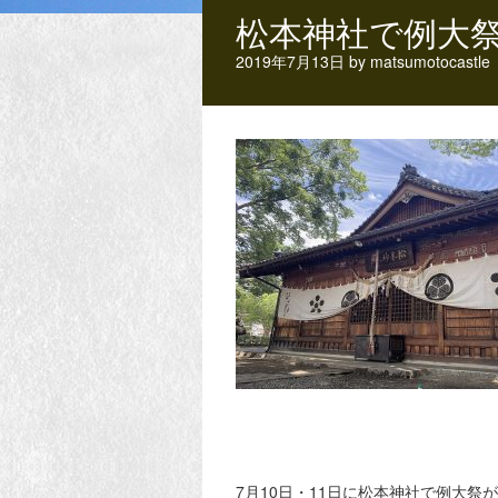
松本神社で例大
2019年7月13日
by
matsumotocastle
7月10日・11日に松本神社で例大